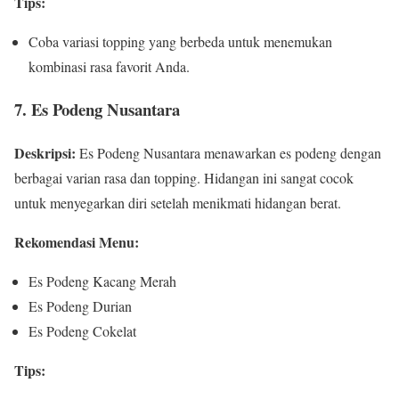
Tips:
Coba variasi topping yang berbeda untuk menemukan
kombinasi rasa favorit Anda.
7. Es Podeng Nusantara
Deskripsi:
Es Podeng Nusantara menawarkan es podeng dengan
berbagai varian rasa dan topping. Hidangan ini sangat cocok
untuk menyegarkan diri setelah menikmati hidangan berat.
Rekomendasi Menu:
Es Podeng Kacang Merah
Es Podeng Durian
Es Podeng Cokelat
Tips: