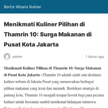
Berita Wisata Kuliner
Menikmati Kuliner Pilihan di
Thamrin 10: Surga Makanan di
Pusat Kota Jakarta
admin
1 tahun ago
Menikmati Kuliner Pilihan di Thamrin 10: Surga Makanan
di Pusat Kota Jakarta –
Thamrin 10 adalah salah satu destinasi
kuliner terbaru di Jakarta Pusat yang menawarkan berbagai
pilihan makanan yang lezat dan menarik. Berlokasi strategis di
jantung kota, Thamrin 10 menjadi tempat favorit bagi para pecinta
kuliner untuk bersantai sambil menikmati hidangan istimewa.