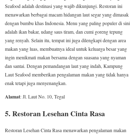
Seafood adalah destinasi yang wajib dikunjungi. Restoran ini
menawarkan berbagai macam hidangan laut segar yang dimasak
dengan bumbu khas Indonesia. Menu yang paling populer di sini
adalah ikan bakar, udang saus tiram, dan cumi goreng tepung
yang renyah. Selain itu, tempat ini juga dilengkapi dengan area
makan yang luas, membuatnya ideal untuk keluarga besar yang
ingin menikmati makan bersama dengan suasana yang nyaman
dan santai. Dengan pemandangan laut yang indah, Kampung
Laut Seafood memberikan pengalaman makan yang tidak hanya
enak tetapi juga menyenangkan.
Alamat
: Jl. Laut No. 10, Tegal
5.
Restoran Lesehan Cinta Rasa
Restoran Lesehan Cinta Rasa menawarkan pengalaman makan