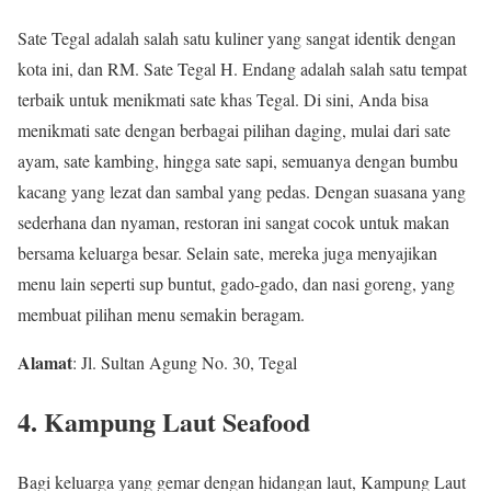
Sate Tegal adalah salah satu kuliner yang sangat identik dengan
kota ini, dan RM. Sate Tegal H. Endang adalah salah satu tempat
terbaik untuk menikmati sate khas Tegal. Di sini, Anda bisa
menikmati sate dengan berbagai pilihan daging, mulai dari sate
ayam, sate kambing, hingga sate sapi, semuanya dengan bumbu
kacang yang lezat dan sambal yang pedas. Dengan suasana yang
sederhana dan nyaman, restoran ini sangat cocok untuk makan
bersama keluarga besar. Selain sate, mereka juga menyajikan
menu lain seperti sup buntut, gado-gado, dan nasi goreng, yang
membuat pilihan menu semakin beragam.
Alamat
: Jl. Sultan Agung No. 30, Tegal
4.
Kampung Laut Seafood
Bagi keluarga yang gemar dengan hidangan laut, Kampung Laut