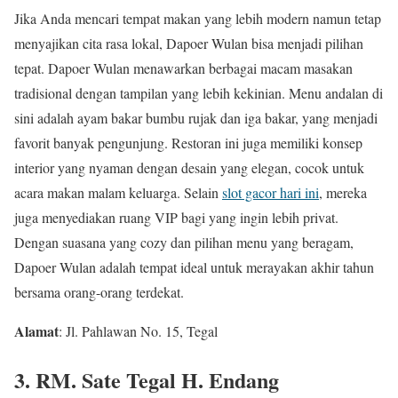
Jika Anda mencari tempat makan yang lebih modern namun tetap
menyajikan cita rasa lokal, Dapoer Wulan bisa menjadi pilihan
tepat. Dapoer Wulan menawarkan berbagai macam masakan
tradisional dengan tampilan yang lebih kekinian. Menu andalan di
sini adalah ayam bakar bumbu rujak dan iga bakar, yang menjadi
favorit banyak pengunjung. Restoran ini juga memiliki konsep
interior yang nyaman dengan desain yang elegan, cocok untuk
acara makan malam keluarga. Selain
slot gacor hari ini
, mereka
juga menyediakan ruang VIP bagi yang ingin lebih privat.
Dengan suasana yang cozy dan pilihan menu yang beragam,
Dapoer Wulan adalah tempat ideal untuk merayakan akhir tahun
bersama orang-orang terdekat.
Alamat
: Jl. Pahlawan No. 15, Tegal
3.
RM. Sate Tegal H. Endang