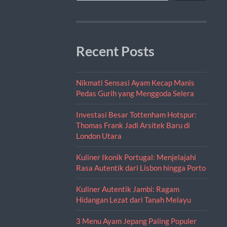
Recent Posts
Nikmati Sensasi Ayam Kecap Manis
Pedas Gurih yang Menggoda Selera
Investasi Besar Tottenham Hotspur:
Thomas Frank Jadi Arsitek Baru di
London Utara
Kuliner Ikonik Portugal: Menjelajahi
Rasa Autentik dari Lisbon hingga Porto
Kuliner Autentik Jambi: Ragam
Hidangan Lezat dari Tanah Melayu
3 Menu Ayam Jepang Paling Populer