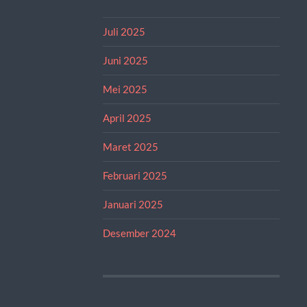
Juli 2025
Juni 2025
Mei 2025
April 2025
Maret 2025
Februari 2025
Januari 2025
Desember 2024