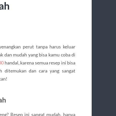
ah
enangkan perut tanpa harus keluar
ak dan mudah yang bisa kamu coba di
00
handal, karena semua resep ini bisa
 ditemukan dan cara yang sangat
kan!
ah
eng? Resep ini sangat mudah, hanya