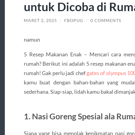
untuk Dicoba di Rum
MARET 2, 2025
/
FBOPUG
/
0 COMMENTS
namun
5 Resep Makanan Enak – Mencari cara meny
rumah? Berikut ini adalah 5 resep makanan en
rumah! Gak perlu jadi chef
gates of olympus 10
kamu buat dengan bahan-bahan yang mudah
sederhana. Siap-siap, lidah kamu bakal dimanja
1. Nasi Goreng Spesial ala Rum
Siapa yang bisa menolak kenikmatan nasi gor