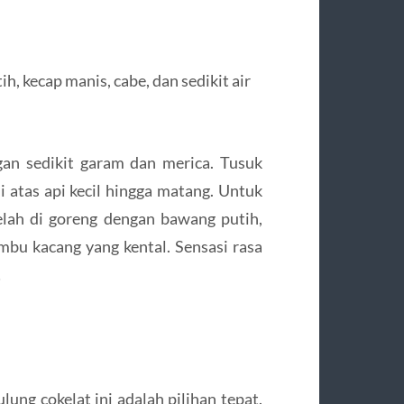
, kecap manis, cabe, dan sedikit air
n sedikit garam dan merica. Tusuk
 atas api kecil hingga matang. Untuk
lah di goreng dengan bawang putih,
mbu kacang yang kental. Sensasi rasa
!
ung cokelat ini adalah pilihan tepat.