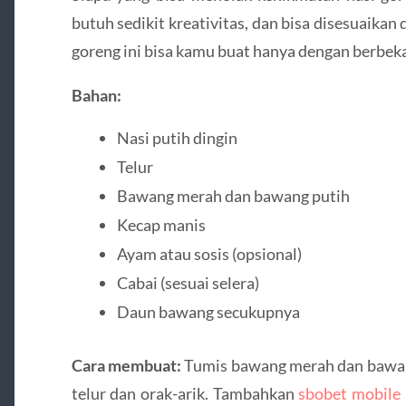
butuh sedikit kreativitas, dan bisa disesuaika
goreng ini bisa kamu buat hanya dengan berbekal
Bahan:
Nasi putih dingin
Telur
Bawang merah dan bawang putih
Kecap manis
Ayam atau sosis (opsional)
Cabai (sesuai selera)
Daun bawang secukupnya
Cara membuat:
Tumis bawang merah dan bawan
telur dan orak-arik. Tambahkan
sbobet mobile