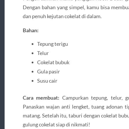
Dengan bahan yang simpel, kamu bisa membuat
dan penuh kejutan cokelat di dalam.
Bahan:
Tepung terigu
Telur
Cokelat bubuk
Gula pasir
Susu cair
Cara membuat:
Campurkan tepung, telur, gu
Panaskan wajan anti lengket, tuang adonan ti
matang. Setelah itu, taburi dengan cokelat bub
gulung cokelat siap di nikmati!