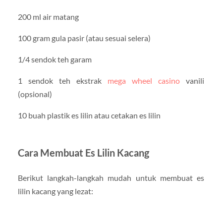
200 ml air matang
100 gram gula pasir (atau sesuai selera)
1/4 sendok teh garam
1 sendok teh ekstrak
mega wheel casino
vanili
(opsional)
10 buah plastik es lilin atau cetakan es lilin
Cara Membuat Es Lilin Kacang
Berikut langkah-langkah mudah untuk membuat es
lilin kacang yang lezat: