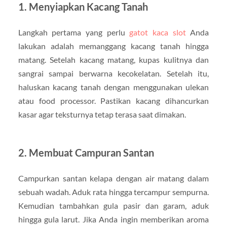
1. Menyiapkan Kacang Tanah
Langkah pertama yang perlu
gatot kaca slot
Anda
lakukan adalah memanggang kacang tanah hingga
matang. Setelah kacang matang, kupas kulitnya dan
sangrai sampai berwarna kecokelatan. Setelah itu,
haluskan kacang tanah dengan menggunakan ulekan
atau food processor. Pastikan kacang dihancurkan
kasar agar teksturnya tetap terasa saat dimakan.
2. Membuat Campuran Santan
Campurkan santan kelapa dengan air matang dalam
sebuah wadah. Aduk rata hingga tercampur sempurna.
Kemudian tambahkan gula pasir dan garam, aduk
hingga gula larut. Jika Anda ingin memberikan aroma